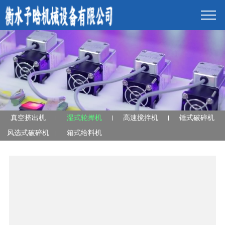
真空挤出机
湿式轮撵机
高速搅拌机
锤式破碎机
风选式破碎机
箱式给料机