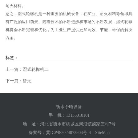
耐火材料。
总之，湿式轮碾机是一种重要的机械设备，在矿业、耐火材料等领域具
有广泛的应用前景。随着技术的不断进步和市场的不断发展，湿式轮碾
机将会不断完善和优化，为工业生产提供更加高效、节能、环保的解决
方案。
标签：
上一篇：湿式轮撵机二
下一篇：暂无
衡水予晗设备
手 机：
13135010101
地 址：河北省衡水市桃城区河沿镇魏家庄村7号
备案号：
冀ICP备2024072804号-4
SiteMap